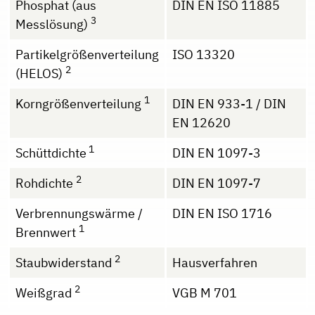
Phosphat (aus
DIN EN ISO 11885
3
Messlösung)
Partikelgrößenverteilung
ISO 13320
2
(HELOS)
1
Korngrößenverteilung
DIN EN 933-1 / DIN
EN 12620
1
Schüttdichte
DIN EN 1097-3
2
Rohdichte
DIN EN 1097-7
Verbrennungswärme /
DIN EN ISO 1716
1
Brennwert
2
Staubwiderstand
Hausverfahren
2
Weißgrad
VGB M 701