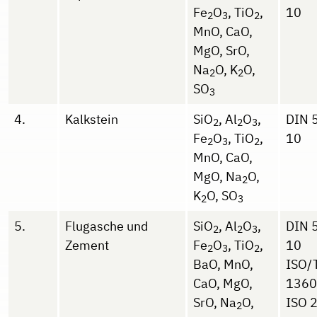
Fe
O
, TiO
,
10
2
3
2
MnO, CaO,
MgO, SrO,
Na
O, K
O,
2
2
SO
3
4.
Kalkstein
SiO
, Al
O
,
DIN 
2
2
3
Fe
O
, TiO
,
10
2
3
2
MnO, CaO,
MgO, Na
O,
2
K
O, SO
2
3
5.
Flugasche und
SiO
, Al
O
,
DIN 
2
2
3
Zement
Fe
O
, TiO
,
10
2
3
2
BaO, MnO,
ISO/
CaO, MgO,
1360
SrO, Na
O,
ISO 
2