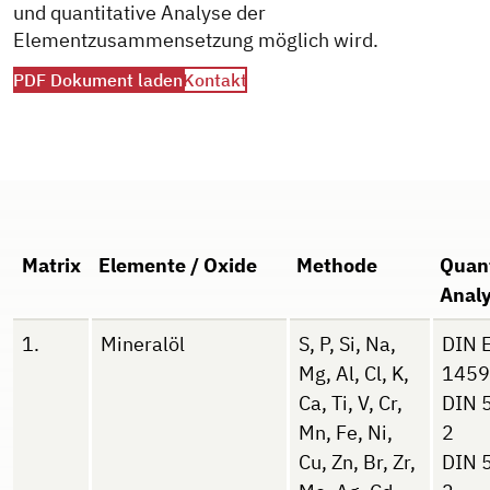
und quantitative Analyse der
Elementzusammensetzung möglich wird.
PDF Dokument laden
Kontakt
Matrix
Elemente / Oxide
Methode
Quant
Anal
1.
Mineralöl
S, P, Si, Na,
DIN 
Mg, Al, Cl, K,
1459
Ca, Ti, V, Cr,
DIN 
Mn, Fe, Ni,
2
Cu, Zn, Br, Zr,
DIN 