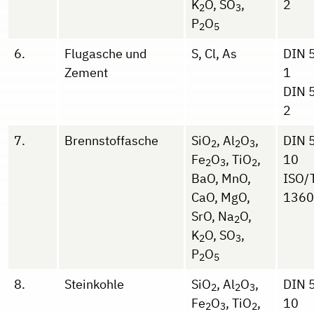
K
O, SO
,
2
2
3
P
O
2
5
6.
Flugasche und
S, Cl, As
DIN 
Zement
1
DIN 
2
7.
Brennstoffasche
SiO
, Al
O
,
DIN 
2
2
3
Fe
O
, TiO
,
10
2
3
2
BaO, MnO,
ISO/
CaO, MgO,
1360
SrO, Na
O,
2
K
O, SO
,
2
3
P
O
2
5
8.
Steinkohle
SiO
, Al
O
,
DIN 
2
2
3
Fe
O
, TiO
,
10
2
3
2