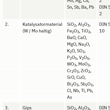
Mo, Ag, Cd,
2
Sn, Sb, Ba, Pb
DIN 
2
2.
Katalysatormaterial
SiO
, Al
O
,
DIN 
2
2
3
(W / Mo haltig)
Fe
O
, TiO
,
10
2
3
2
BaO, CaO,
MgO, Na
O,
2
K
O, SO
,
2
3
P
O
, V
O
,
2
5
2
5
WO
, MoO
,
3
3
Cr
O
, ZrO
,
2
3
2
SrO, CuO,
Bi
O
, Sb
O
,
2
3
2
3
Cl, Nb, Tl, Pb,
As
3.
Gips
SiO
, Al
O
,
DIN 
2
2
3