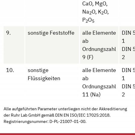
CaO, MgO,
Na
O, K
O,
2
2
P
O
2
5
9.
sonstige Feststoffe
alle Elemente
DIN 
ab
1
Ordnungszahl
DIN 
9 (F)
2
10.
sonstige
alle Elemente
DIN 
Flüssigkeiten
ab
1
Ordnungszahl
DIN 
11 (Na)
2
Alle aufgeführten Parameter unterliegen nicht der Akkreditierung
der Ruhr Lab GmbH gemäß DIN EN ISO/IEC 17025:2018.
Registrierungsnummer: D-PL-21007-01-00.